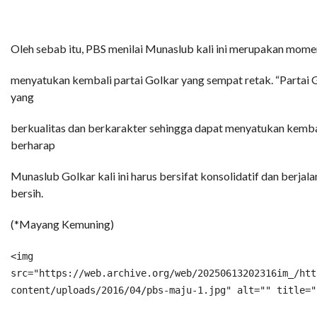
Oleh sebab itu, PBS menilai Munaslub kali ini merupakan mome
menyatukan kembali partai Golkar yang sempat retak. “Parta
yang
berkualitas dan berkarakter sehingga dapat menyatukan kembal
berharap
Munaslub Golkar kali ini harus bersifat konsolidatif dan berjal
bersih.
(*Mayang Kemuning)
<
img
src
=
"https://web.archive.org/web/20250613202316im_/htt
content/uploads/2016/04/pbs-maju-1.jpg
"
alt
=
""
title
=
"