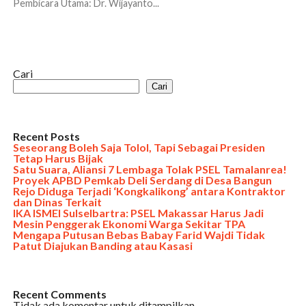
Pembicara Utama: Dr. Wijayanto...
Cari
Cari
Recent Posts
Seseorang Boleh Saja Tolol, Tapi Sebagai Presiden
Tetap Harus Bijak
Satu Suara, Aliansi 7 Lembaga Tolak PSEL Tamalanrea!
Proyek APBD Pemkab Deli Serdang di Desa Bangun
Rejo Diduga Terjadi ‘Kongkalikong’ antara Kontraktor
dan Dinas Terkait
IKA ISMEI Sulselbartra: PSEL Makassar Harus Jadi
Mesin Penggerak Ekonomi Warga Sekitar TPA
Mengapa Putusan Bebas Babay Farid Wajdi Tidak
Patut Diajukan Banding atau Kasasi
Recent Comments
Tidak ada komentar untuk ditampilkan.