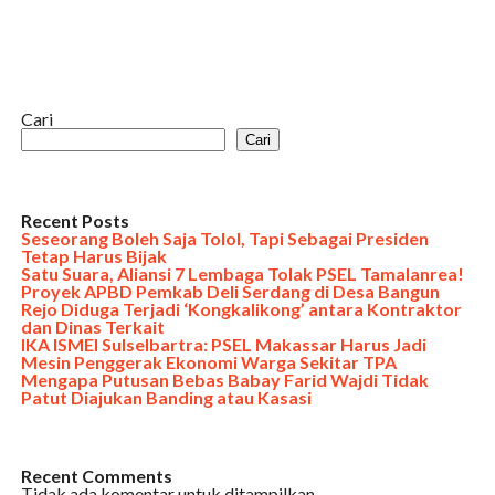
Cari
Cari
Recent Posts
Seseorang Boleh Saja Tolol, Tapi Sebagai Presiden
Tetap Harus Bijak
Satu Suara, Aliansi 7 Lembaga Tolak PSEL Tamalanrea!
Proyek APBD Pemkab Deli Serdang di Desa Bangun
Rejo Diduga Terjadi ‘Kongkalikong’ antara Kontraktor
dan Dinas Terkait
IKA ISMEI Sulselbartra: PSEL Makassar Harus Jadi
Mesin Penggerak Ekonomi Warga Sekitar TPA
Mengapa Putusan Bebas Babay Farid Wajdi Tidak
Patut Diajukan Banding atau Kasasi
Recent Comments
Tidak ada komentar untuk ditampilkan.