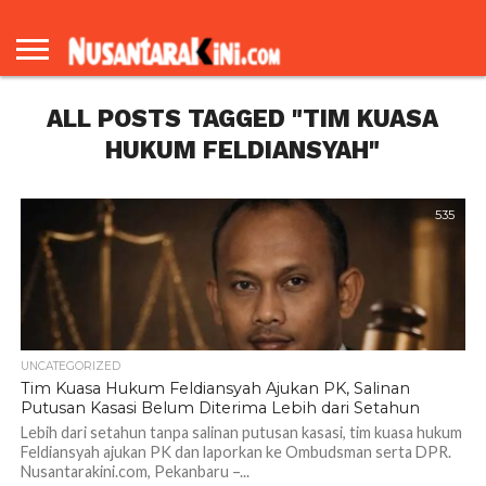
BERANDA
REDAKSI
TENTANG
KAMI
ALL POSTS TAGGED "TIM KUASA
HUKUM FELDIANSYAH"
535
UNCATEGORIZED
Tim Kuasa Hukum Feldiansyah Ajukan PK, Salinan
Putusan Kasasi Belum Diterima Lebih dari Setahun
Lebih dari setahun tanpa salinan putusan kasasi, tim kuasa hukum
Feldiansyah ajukan PK dan laporkan ke Ombudsman serta DPR.
Nusantarakini.com, Pekanbaru –...