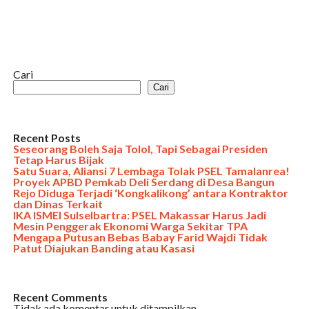
Cari
Cari
Recent Posts
Seseorang Boleh Saja Tolol, Tapi Sebagai Presiden
Tetap Harus Bijak
Satu Suara, Aliansi 7 Lembaga Tolak PSEL Tamalanrea!
Proyek APBD Pemkab Deli Serdang di Desa Bangun
Rejo Diduga Terjadi ‘Kongkalikong’ antara Kontraktor
dan Dinas Terkait
IKA ISMEI Sulselbartra: PSEL Makassar Harus Jadi
Mesin Penggerak Ekonomi Warga Sekitar TPA
Mengapa Putusan Bebas Babay Farid Wajdi Tidak
Patut Diajukan Banding atau Kasasi
Recent Comments
Tidak ada komentar untuk ditampilkan.