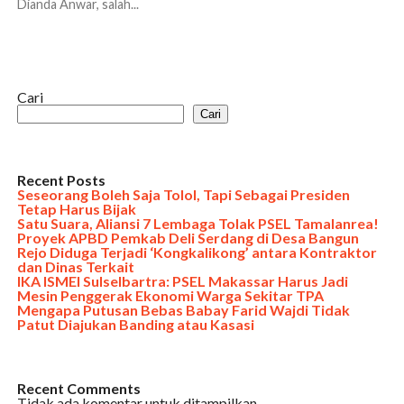
Dianda Anwar, salah...
Cari
Cari
Recent Posts
Seseorang Boleh Saja Tolol, Tapi Sebagai Presiden
Tetap Harus Bijak
Satu Suara, Aliansi 7 Lembaga Tolak PSEL Tamalanrea!
Proyek APBD Pemkab Deli Serdang di Desa Bangun
Rejo Diduga Terjadi ‘Kongkalikong’ antara Kontraktor
dan Dinas Terkait
IKA ISMEI Sulselbartra: PSEL Makassar Harus Jadi
Mesin Penggerak Ekonomi Warga Sekitar TPA
Mengapa Putusan Bebas Babay Farid Wajdi Tidak
Patut Diajukan Banding atau Kasasi
Recent Comments
Tidak ada komentar untuk ditampilkan.