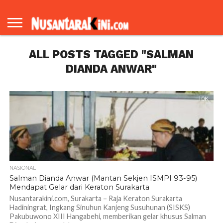
BERANDA
REDAKSI
TENTANG
KAMI
ALL POSTS TAGGED "SALMAN
DIANDA ANWAR"
1.0K
NASIONAL
Salman Dianda Anwar (Mantan Sekjen ISMPI 93-95)
Mendapat Gelar dari Keraton Surakarta
Nusantarakini.com, Surakarta – Raja Keraton Surakarta
Hadiningrat, Ingkang Sinuhun Kanjeng Susuhunan (SISKS)
Pakubuwono XIII Hangabehi, memberikan gelar khusus Salman