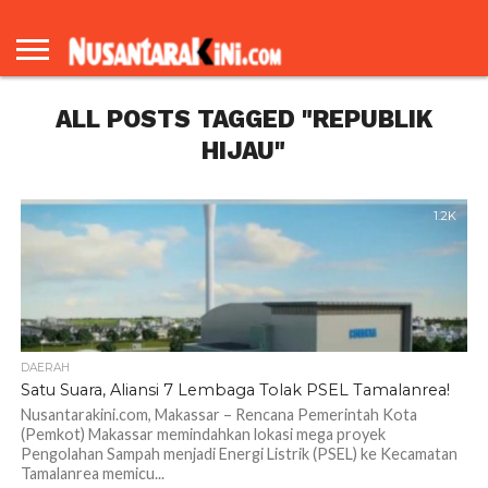
BERANDA
REDAKSI
TENTANG
KAMI
ALL POSTS TAGGED "REPUBLIK
HIJAU"
1.2K
DAERAH
Satu Suara, Aliansi 7 Lembaga Tolak PSEL Tamalanrea!
Nusantarakini.com, Makassar – Rencana Pemerintah Kota
(Pemkot) Makassar memindahkan lokasi mega proyek
Pengolahan Sampah menjadi Energi Listrik (PSEL) ke Kecamatan
Tamalanrea memicu...