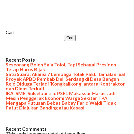
Cari
Cari
Recent Posts
Seseorang Boleh Saja Tolol, Tapi Sebagai Presiden
Tetap Harus Bijak
Satu Suara, Aliansi 7 Lembaga Tolak PSEL Tamalanrea!
Proyek APBD Pemkab Deli Serdang di Desa Bangun
Rejo Diduga Terjadi ‘Kongkalikong’ antara Kontraktor
dan Dinas Terkait
IKA ISMEI Sulselbartra: PSEL Makassar Harus Jadi
Mesin Penggerak Ekonomi Warga Sekitar TPA
Mengapa Putusan Bebas Babay Farid Wajdi Tidak
Patut Diajukan Banding atau Kasasi
Recent Comments
Tidak ada komentar untuk ditampilkan.