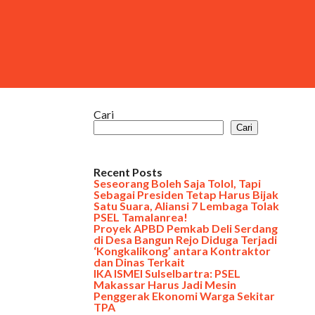
Cari
Cari
Recent Posts
Seseorang Boleh Saja Tolol, Tapi
Sebagai Presiden Tetap Harus Bijak
Satu Suara, Aliansi 7 Lembaga Tolak
PSEL Tamalanrea!
Proyek APBD Pemkab Deli Serdang
di Desa Bangun Rejo Diduga Terjadi
‘Kongkalikong’ antara Kontraktor
dan Dinas Terkait
IKA ISMEI Sulselbartra: PSEL
Makassar Harus Jadi Mesin
Penggerak Ekonomi Warga Sekitar
TPA