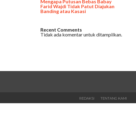
Mengapa Putusan Bebas Babay
Farid Wajdi Tidak Patut Diajukan
Banding atau Kasasi
Recent Comments
Tidak ada komentar untuk ditampilkan.
REDAKSI
TENTANG KAMI