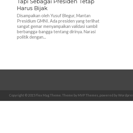
Tapi Sebagai Presiden Tetap
Harus Bijak
Disampaikan oleh Yusuf Blegur, Mantan
Presidium GMNI. Ada presiden yang terlihat
sangat gemar menyampaikan validasi sambil
berbangga-bangga tentang dirinya. Narasi
politik dengan...
Copyright © 2015 Flex Mag Theme. Theme by MVP Themes, powered by Wordpres