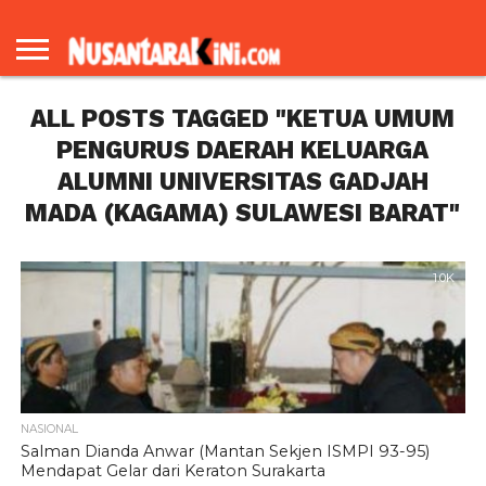
BERANDA
REDAKSI
TENTANG
KAMI
ALL POSTS TAGGED "KETUA UMUM
PENGURUS DAERAH KELUARGA
ALUMNI UNIVERSITAS GADJAH
MADA (KAGAMA) SULAWESI BARAT"
1.0K
NASIONAL
Salman Dianda Anwar (Mantan Sekjen ISMPI 93-95)
Mendapat Gelar dari Keraton Surakarta