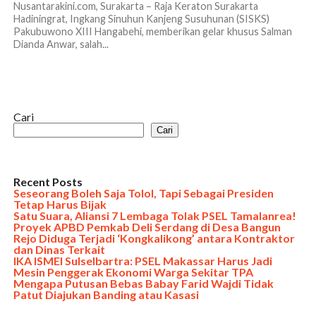
Nusantarakini.com, Surakarta – Raja Keraton Surakarta
Hadiningrat, Ingkang Sinuhun Kanjeng Susuhunan (SISKS)
Pakubuwono XIII Hangabehi, memberikan gelar khusus Salman
Dianda Anwar, salah...
Cari
Cari
Recent Posts
Seseorang Boleh Saja Tolol, Tapi Sebagai Presiden
Tetap Harus Bijak
Satu Suara, Aliansi 7 Lembaga Tolak PSEL Tamalanrea!
Proyek APBD Pemkab Deli Serdang di Desa Bangun
Rejo Diduga Terjadi ‘Kongkalikong’ antara Kontraktor
dan Dinas Terkait
IKA ISMEI Sulselbartra: PSEL Makassar Harus Jadi
Mesin Penggerak Ekonomi Warga Sekitar TPA
Mengapa Putusan Bebas Babay Farid Wajdi Tidak
Patut Diajukan Banding atau Kasasi