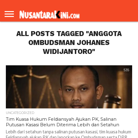
BERANDA
REDAKSI
TENTANG
KAMI
ALL POSTS TAGGED "ANGGOTA
OMBUDSMAN JOHANES
WIDIJANTORO"
535
UNCATEGORIZED
Tim Kuasa Hukum Feldiansyah Ajukan PK, Salinan
Putusan Kasasi Belum Diterima Lebih dari Setahun
Lebih dari setahun tanpa salinan putusan kasasi, tim kuasa hukum
Feldiansyah ajukan PK dan laporkan ke Ombudsman serta DPR.